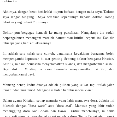
doktor itu.
Akhirnya, dengan berat hati,lelaki itupun berkata dengan nada sayu,"Doktor,
saya sangat bingung... Saya serahkan sepenuhnya kepada doktor. Tolong
lakukan yang terbaik!" pintanya.
Doktor pun bergegas kembali ke ruang persalinan. Nampaknya dia sudah
berpengalaman menangani masalah darurat atau kritikal seperti ini. Dan dia
tahu apa yang harus dilakukannya.
Ini adalah satu salah satu contoh, bagaimana keyakinan beragama boleh
mempengaruhi keputusan di saat genting. Seorang doktor beragama Kristian/
Katolik, ia akan beruasaha menyelamatkan si anak, dan mengorbankan si ibu.
Bagi doktor Muslim, ia akan berusaha menyelamatkan si ibu, dan
mengorbankan si bayi.
Memang benar, kedua-duanya adalah pilihan yang sukar, tapi itulah jalan
terakhir dan muktamad. Mengapa ia boleh berlaku sedemikian?
Dalam agama Kristian, setiap manusia yang lahir membawa dosa, doktrin ini
dikenali dengan "dosa waris" atau "dosa asal". Manusia yang lahir sudah
menanggung dosa Nabi Adam dan Hawa . Untuk menebusnya, ia harus
mengikuti seorang penyelamat yakni penebus dosa (Ketua Paderi atau Pope).